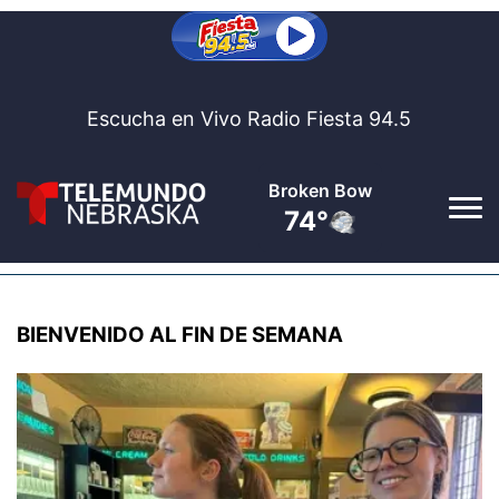
Escucha en Vivo Radio Fiesta 94.5
Broken Bow
74°
Inicio
BIENVENIDO AL FIN DE SEMANA
Fiesta 94.5
▼
Al Aire
Noticias
▼
Nebraska
Bolsa De Trabajo