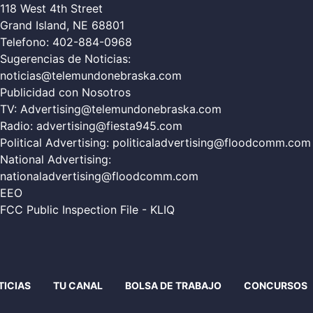
118 West 4th Street
Grand Island, NE 68801
Telefono:
402-884-0968
Sugerencias de Noticias:
noticias@telemundonebraska.com
Publicidad con Nosotros
TV:
Advertising@telemundonebraska.com
Radio:
advertising@fiesta945.com
Political Advertising:
politicaladvertising@floodcomm.com
National Advertising:
nationaladvertising@floodcomm.com
EEO
FCC Public Inspection File - KLIQ
TICIAS
TU CANAL
BOLSA DE TRABAJO
CONCURSOS