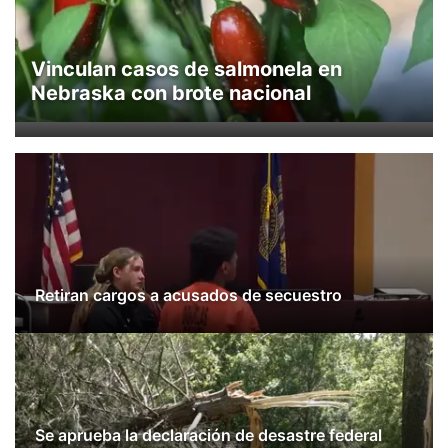
EEUU
▼
Concursos
▼
Vinculan casos de salmonela en
México
Tiroteos
Reglas de Concursos
Tu Canal
▼
Nebraska con brote nacional
Internacional
▼
Programcion
El Tiempo
▼
Deportes
Conflicto Rusia Ucrania
Veo Telemundo
Cancelaciones
Contacto
Telemundo Noticias
Region: Central
▼
Entretenimiento
Retiran cargos a acusados de secuestro
Central
Inmigración
Este
Bienvenido al Fin de Semana
Se aprueba la declaración de desastre federal