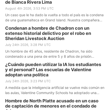
de Bianca Rivera Lima
August 4th 2026, 3:53 PM UTC
Un caso que le ha dado la vuelta a todo el país es la condena
de una guatemalteca en Grand Island. Nuestra compañera
Verónica Sandoval realizó una entrevista exclusiva con su
Condenan a hombre de Chadron con un
abogado y aquí está su historia.
extenso historial delictivo por el robo en
Sheridan Livestock Auction
July 24th 2026, 3:28 PM UTC
Un hombre de 45 años, residente de Chadron, ha sido
condenado a una pena de entre 5 y 8 años de prisión
después de que las autoridades determinaran que causó
¿Cuándo pueden utilizar la IA los estudiantes
daños y robó miles de dólares a la empresa Sheridan
y el personal? Las escuelas de Valentine
Livestock Auction, en Rushville.
adoptan una política
July 24th 2026, 3:23 PM UTC
A medida que la inteligencia artificial se vuelve más común en
las aulas, Valentine Community Schools ha adoptado una
nueva política que establece cómo los estudiantes y el
Hombre de North Platte acusado en un caso
personal pueden, y no pueden, utilizar esta tecnología.
de captación de menores en el condado de