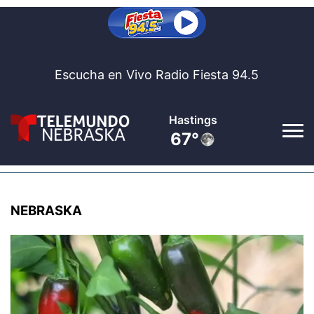
Escucha en Vivo Radio Fiesta 94.5
Broken Bow
62°
Inicio
NEBRASKA
Fiesta 94.5
▼
Al Aire
Noticias
▼
Nebraska
Bolsa De Trabajo