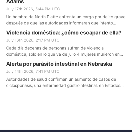
Adams
July 17th 2026, 5:44 PM UTC
Un hombre de North Platte enfrenta un cargo por delito grave
después de que las autoridades informaran que intentó
captar a una persona que él creía que era una niña de 14
Violencia doméstica: ¿cómo escapar de ella?
años.
July 16th 2026, 2:17 PM UTC
Cada día decenas de personas sufren de violencia
doméstica, solo en lo que va de julio 4 mujeres murieron en
Omaha a manos de sus parejas, según la policía. ¿Pero qué
Alerta por parásito intestinal en Nebraska
hacer para escapar de esta situación antes de que sea
July 14th 2026, 7:41 PM UTC
demasiado tarde? Una sargento de investigación nos explica.
Autoridades de salud confirman un aumento de casos de
ciclosporiasis, una enfermedad gastrointestinal, en Estados
Unidos, pero lo más alarmante es que los Centros para el
Control de Enfermedades reportan entre uno y diez casos en
Nebraska.