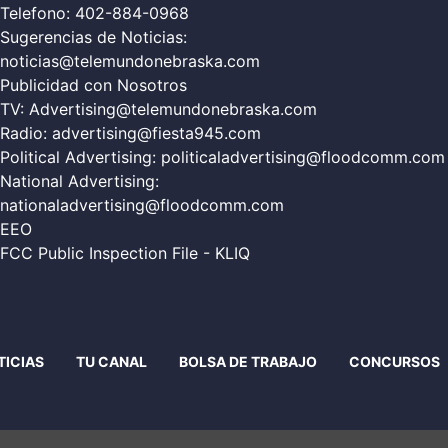
Telefono:
402-884-0968
Sugerencias de Noticias:
noticias@telemundonebraska.com
Publicidad con Nosotros
TV:
Advertising@telemundonebraska.com
Radio:
advertising@fiesta945.com
Political Advertising:
politicaladvertising@floodcomm.com
National Advertising:
nationaladvertising@floodcomm.com
EEO
FCC Public Inspection File - KLIQ
TICIAS
TU CANAL
BOLSA DE TRABAJO
CONCURSOS