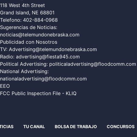
118 West 4th Street
Grand Island, NE 68801
Telefono:
402-884-0968
Sugerencias de Noticias:
noticias@telemundonebraska.com
Publicidad con Nosotros
TV:
Advertising@telemundonebraska.com
Radio:
advertising@fiesta945.com
Political Advertising:
politicaladvertising@floodcomm.com
National Advertising:
nationaladvertising@floodcomm.com
EEO
FCC Public Inspection File - KLIQ
TICIAS
TU CANAL
BOLSA DE TRABAJO
CONCURSOS