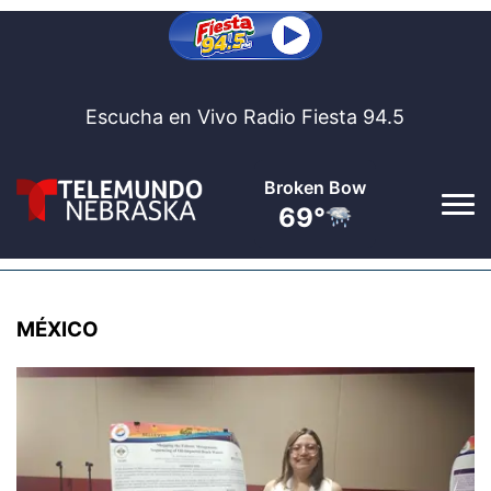
Escucha en Vivo Radio Fiesta 94.5
Broken Bow
69°
Inicio
MÉXICO
Fiesta 94.5
▼
Al Aire
Noticias
▼
Nebraska
Bolsa De Trabajo