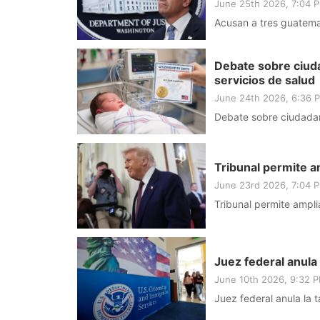
June 25th 2026, 7:04 
Acusan a tres guatema
Debate sobre ciuda
servicios de salud
June 24th 2026, 6:36
Debate sobre ciudadan
Tribunal permite a
June 23rd 2026, 7:04 
Tribunal permite ampli
Juez federal anula
June 10th 2026, 9:32 
Juez federal anula la 