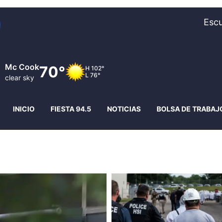
Escu
Lexington
64°
H
95°
L
72°
clear sky
INICIO
FIESTA 94.5
NOTICIAS
BOLSA DE TRABAJ