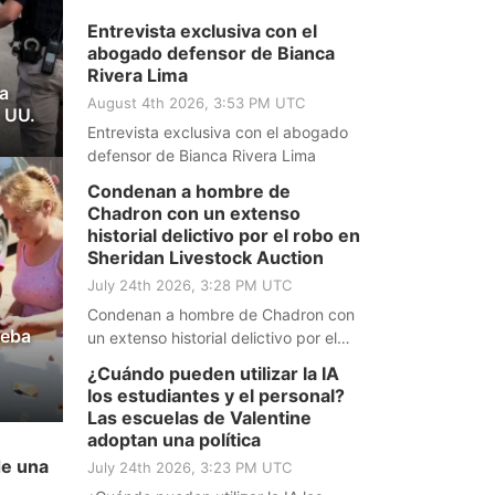
Entrevista exclusiva con el
abogado defensor de Bianca
Rivera Lima
a
August 4th 2026, 3:53 PM UTC
 UU.
Entrevista exclusiva con el abogado
defensor de Bianca Rivera Lima
Condenan a hombre de
Chadron con un extenso
historial delictivo por el robo en
Sheridan Livestock Auction
July 24th 2026, 3:28 PM UTC
Condenan a hombre de Chadron con
ueba
un extenso historial delictivo por el
robo en Sheridan Livestock Auction
¿Cuándo pueden utilizar la IA
los estudiantes y el personal?
Las escuelas de Valentine
adoptan una política
de una
July 24th 2026, 3:23 PM UTC