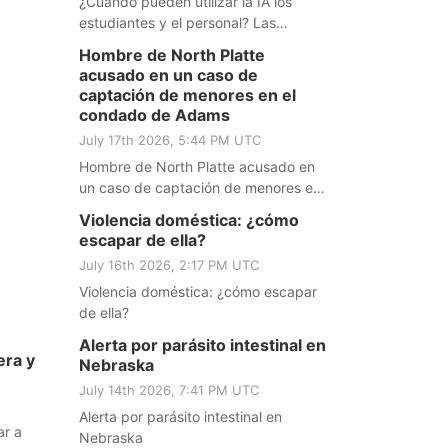
¿Cuándo pueden utilizar la IA los
estudiantes y el personal? Las
escuelas de Valentine adoptan una
Hombre de North Platte
política
acusado en un caso de
captación de menores en el
condado de Adams
July 17th 2026, 5:44 PM UTC
Hombre de North Platte acusado en
un caso de captación de menores en
el condado de Adams
Violencia doméstica: ¿cómo
escapar de ella?
July 16th 2026, 2:17 PM UTC
Violencia doméstica: ¿cómo escapar
de ella?
Alerta por parásito intestinal en
era y
Nebraska
July 14th 2026, 7:41 PM UTC
Alerta por parásito intestinal en
ar a
Nebraska