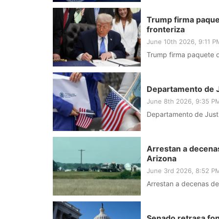
Trump firma paquet
fronteriza
June 10th 2026, 9:11 
Trump firma paquete d
Departamento de Ju
June 8th 2026, 9:35 P
Departamento de Justi
Arrestan a decena
Arizona
June 3rd 2026, 8:52 P
Arrestan a decenas de
Senado retrasa fo