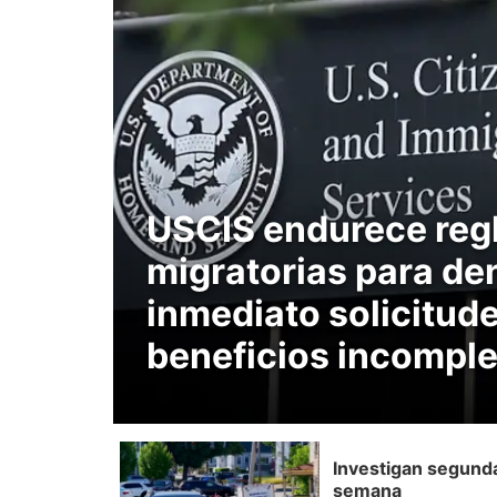
USCIS endurece reg
migratorias para de
inmediato solicitud
beneficios incompl
Investigan segund
semana