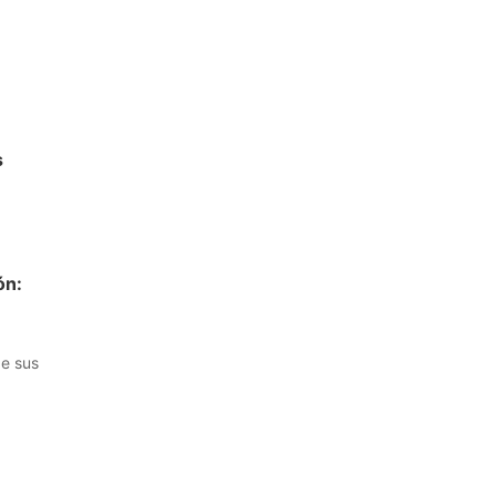
s
ón:
de sus