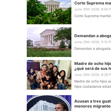
Corte Suprema man
June 30th 2026, 8:00
Corte Suprema mantien
Demandan a abogad
June 29th 2026, 5:10 
Demandan a abogada po
Madre de ocho hijo
¿qué será de sus 
June 25th 2026, 8:28
Madre de ocho hijos se
hijos ciudadanos esta
Acusan a tres guat
menores migrante