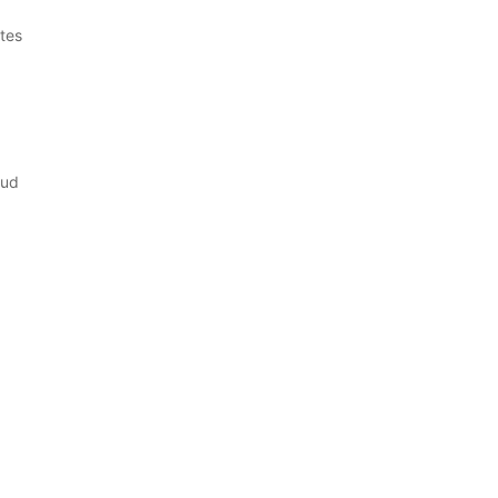
tes
lud