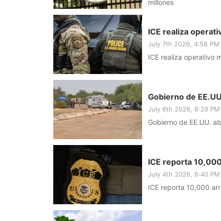
millones
ICE realiza operat
July 7th 2026, 4:56 P
ICE realiza operativo 
Gobierno de EE.UU.
July 6th 2026, 8:29 P
Gobierno de EE.UU. ab
ICE reporta 10,000
July 4th 2026, 6:40 P
ICE reporta 10,000 arr