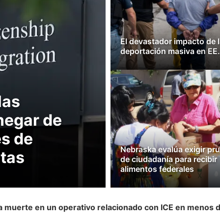
El devastador impacto de l
deportación masiva en EE.
las
negar de
es de
Nebraska evalúa exigir pr
etas
de ciudadanía para recibir
alimentos federales
a muerte en un operativo relacionado con ICE en menos 