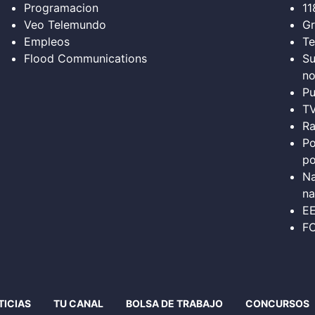
Programacion
11
Veo Telemundo
Gr
Empleos
Te
Flood Communications
Su
no
Pu
T
Ra
Po
po
Na
na
E
FC
TICIAS
TU CANAL
BOLSA DE TRABAJO
CONCURSOS