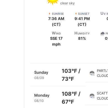
clear sky
◗
◖
U
SUNRISE
SUNSET
V 
7:36 AM
9:41 PM
(CT)
(CT)
W
H
🌧️
IND
UMIDITY
P
SSE
17
81
%
0
mph
103°F /
PARTL
Sunday
CLOU
08/09
73°F
108°F /
SCATT
Monday
CLOU
08/10
67°F