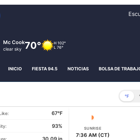
Escu
Lexington
65°
H
95°
L
72°
clear sky
INICIO
FIESTA 94.5
NOTICIAS
BOLSA DE TRABAJ
°F
67°F
Like:
◗
93
%
ity:
SUNRISE
7:36 AM (CT)
30.09
in
ure: