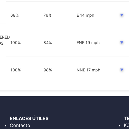
68
%
76
%
E
14
mph
▼
ERED
100
%
84
%
ENE
19
mph
▼
DS
100
%
98
%
NNE
17
mph
▼
ENLACES ÚTILES
T
Contacto
K