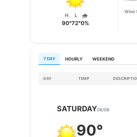
Wind 
H
L
🌧️
90°
72°
0
%
7 DAY
HOURLY
WEEKEND
DAY
TEMP
DESCRIPTI
SATURDAY
08/08
90°