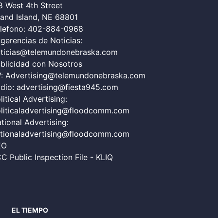
8 West 4th Street
and Island, NE 68801
lefono:
402-884-0968
gerencias de Noticias:
ticias@telemundonebraska.com
blicidad con Nosotros
V:
Advertising@telemundonebraska.com
dio:
advertising@fiesta945.com
litical Advertising:
liticaladvertising@floodcomm.com
tional Advertising:
tionaladvertising@floodcomm.com
EO
C Public Inspection File - KLIQ
EL TIEMPO