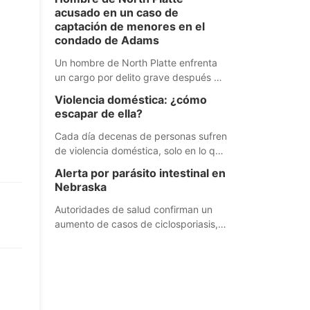
adoptado una nueva política que
acusado en un caso de
establece cómo los estudiantes y el
captación de menores en el
personal pueden, y no pueden,
condado de Adams
utilizar esta tecnología.
Un hombre de North Platte enfrenta
un cargo por delito grave después de
que las autoridades informaran que
Violencia doméstica: ¿cómo
intentó captar a una persona que él
escapar de ella?
creía que era una niña de 14 años.
Cada día decenas de personas sufren
de violencia doméstica, solo en lo que
va de julio 4 mujeres murieron en
Alerta por parásito intestinal en
Omaha a manos de sus parejas,
Nebraska
según la policía. ¿Pero qué hacer
para escapar de esta situación antes
Autoridades de salud confirman un
de que sea demasiado tarde? Una
aumento de casos de ciclosporiasis,
sargento de investigación nos
una enfermedad gastrointestinal, en
explica.
Estados Unidos, pero lo más
alarmante es que los Centros para el
Control de Enfermedades reportan
entre uno y diez casos en Nebraska.