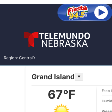
Region: Central
Grand Island
▼
67°F
Feels 
Humid
Press