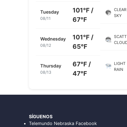
101°F /
CLEAR
Tuesday
SKY
08/11
67°F
101°F /
SCATT
Wednesday
CLOU
08/12
65°F
67°F /
LIGHT
Thursday
RAIN
08/13
47°F
SÍGUENOS
Telemundo Nebraska Facebook