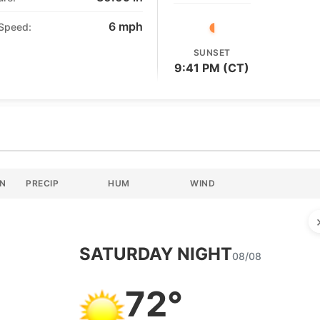
◖
6
mph
Speed:
SUNSET
9:41 PM (CT)
ON
PRECIP
HUM
WIND
SATURDAY
NIGHT
08/08
72°