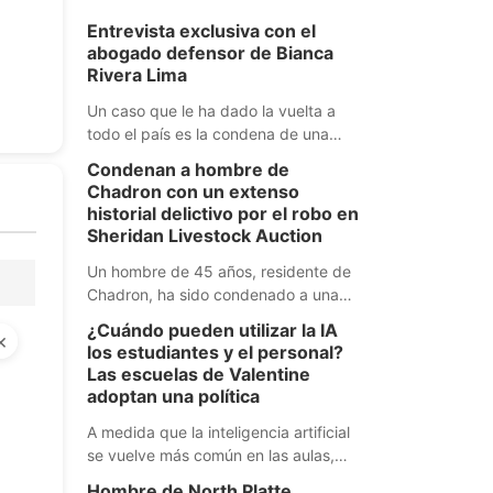
Entrevista exclusiva con el
abogado defensor de Bianca
Rivera Lima
Un caso que le ha dado la vuelta a
todo el país es la condena de una
guatemalteca en Grand Island.
Condenan a hombre de
Nuestra compañera Verónica
Chadron con un extenso
Sandoval realizó una entrevista
historial delictivo por el robo en
exclusiva con su abogado y aquí está
Sheridan Livestock Auction
su historia.
Un hombre de 45 años, residente de
Chadron, ha sido condenado a una
pena de entre 5 y 8 años de prisión
¿Cuándo pueden utilizar la IA
×
después de que las autoridades
los estudiantes y el personal?
determinaran que causó daños y robó
Las escuelas de Valentine
miles de dólares a la empresa
adoptan una política
Sheridan Livestock Auction, en
A medida que la inteligencia artificial
Rushville.
se vuelve más común en las aulas,
Valentine Community Schools ha
Hombre de North Platte