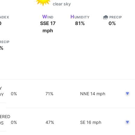
clear sky
W
H
🌧️
INDEX
IND
UMIDITY
PRECIP
0
SSE
17
81
%
0
%
mph
RECIP
%
Y
0
%
71
%
NNE
14
mph
▼
DY
ERED
0
%
47
%
SE
16
mph
▼
DS