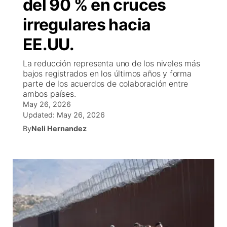
del 90 % en cruces
EEUU
▼
Concursos
▼
irregulares hacia
EE.UU.
México
Tiroteos
Reglas de Concursos
Tu Canal
▼
La reducción representa uno de los niveles más
Internacional
▼
Programcion
El Tiempo
▼
bajos registrados en los últimos años y forma
parte de los acuerdos de colaboración entre
Deportes
ambos países.
Conflicto Rusia Ucrania
Veo Telemundo
Cancelaciones
Contacto
May 26, 2026
Updated:
May 26, 2026
Telemundo Noticias
Region: Central
▼
By
Neli Hernandez
Entretenimiento
Central
Inmigración
Este
Bienvenido al Fin de Semana