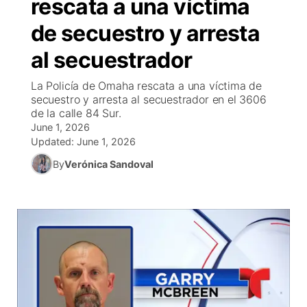
rescata a una víctima
EEUU
▼
Concursos
▼
de secuestro y arresta
al secuestrador
México
Tiroteos
Reglas de Concursos
Tu Canal
▼
La Policía de Omaha rescata a una víctima de
Internacional
▼
Programcion
El Tiempo
▼
secuestro y arresta al secuestrador en el 3606
de la calle 84 Sur.
Deportes
Conflicto Rusia Ucrania
June 1, 2026
Veo Telemundo
Cancelaciones
Contacto
Updated:
June 1, 2026
Telemundo Noticias
By
Verónica Sandoval
Region: Central
▼
Entretenimiento
Central
Inmigración
Este
Bienvenido al Fin de Semana