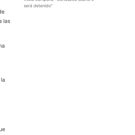
será detenido"
de
a las
na
 la
ue