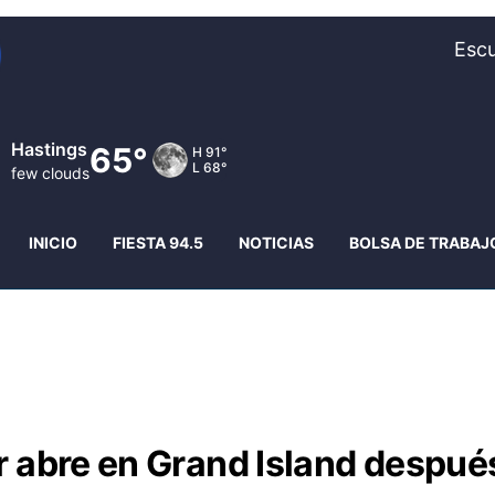
Escu
Hastings
65°
H
91°
L
68°
few clouds
INICIO
FIESTA 94.5
NOTICIAS
BOLSA DE TRABAJ
r abre en Grand Island despué