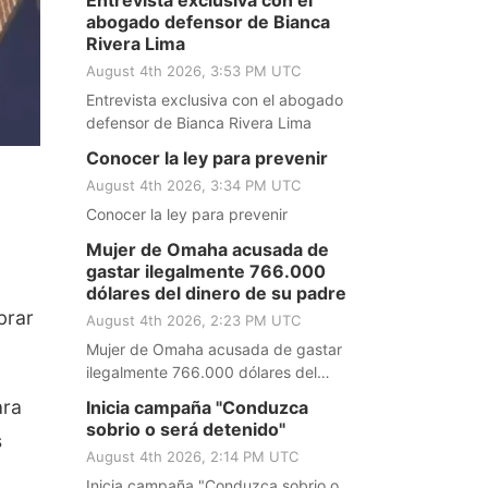
Entrevista exclusiva con el
tormentas severas de mayo
abogado defensor de Bianca
Rivera Lima
August 4th 2026, 3:53 PM UTC
Entrevista exclusiva con el abogado
defensor de Bianca Rivera Lima
Conocer la ley para prevenir
August 4th 2026, 3:34 PM UTC
Conocer la ley para prevenir
Mujer de Omaha acusada de
gastar ilegalmente 766.000
dólares del dinero de su padre
brar
August 4th 2026, 2:23 PM UTC
Mujer de Omaha acusada de gastar
ilegalmente 766.000 dólares del
dinero de su padre
ara
Inicia campaña "Conduzca
sobrio o será detenido"
s
August 4th 2026, 2:14 PM UTC
Inicia campaña "Conduzca sobrio o