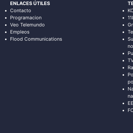
ENLACES ÚTILES
T
Contacto
K
Programacion
11
Veo Telemundo
Gr
Empleos
Te
Flood Communications
Su
no
Pu
T
Ra
Po
po
Na
na
E
FC