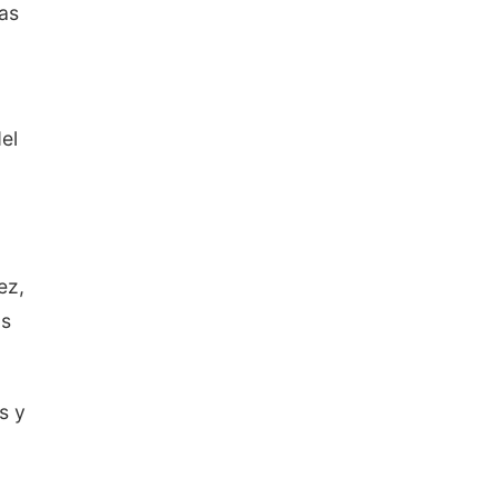
las
el
ez,
as
s y