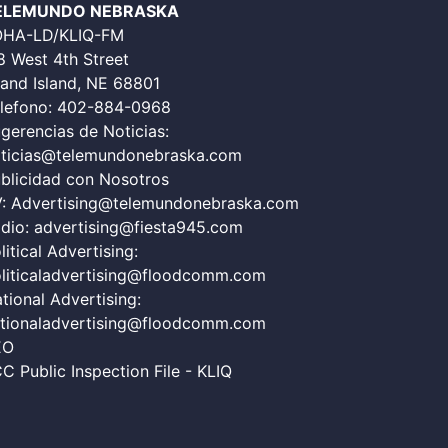
ELEMUNDO NEBRASKA
OHA-LD/KLIQ-FM
8 West 4th Street
and Island, NE 68801
lefono:
402-884-0968
gerencias de Noticias:
ticias@telemundonebraska.com
blicidad con Nosotros
V:
Advertising@telemundonebraska.com
dio:
advertising@fiesta945.com
litical Advertising:
liticaladvertising@floodcomm.com
tional Advertising:
tionaladvertising@floodcomm.com
EO
C Public Inspection File - KLIQ