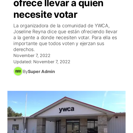
ofrece llevar a quien
EEUU
▼
Concursos
▼
necesite votar
México
Tiroteos
Reglas de Concursos
Tu Canal
La organizadora de la comunidad de YWCA,
▼
Joseline Reyna dice que están ofreciendo llevar
a la gente a donde necesiten votar. Para ella es
Internacional
▼
Programcion
El Tiempo
▼
importante que todos voten y ejerzan sus
derechos.
Deportes
Conflicto Rusia Ucrania
November 7, 2022
Veo Telemundo
Cancelaciones
Contacto
Updated:
November 7, 2022
Telemundo Noticias
By
Super Admin
Region: Central
▼
Entretenimiento
Central
Inmigración
Este
Bienvenido al Fin de Semana