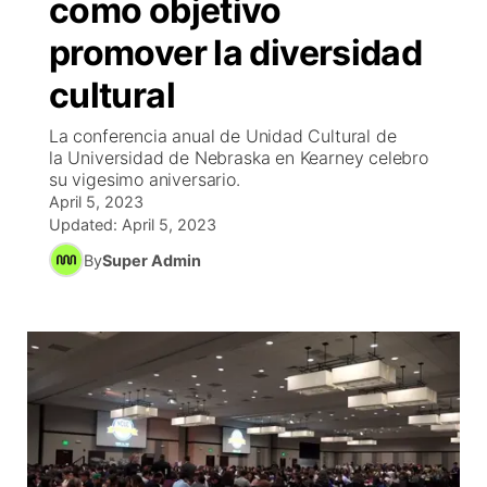
como objetivo
EEUU
▼
Concursos
▼
promover la diversidad
cultural
México
Tiroteos
Reglas de Concursos
Tu Canal
▼
La conferencia anual de Unidad Cultural de
Internacional
▼
Programcion
El Tiempo
▼
la Universidad de Nebraska en Kearney celebro
su vigesimo aniversario.
Deportes
Conflicto Rusia Ucrania
April 5, 2023
Veo Telemundo
Cancelaciones
Contacto
Updated:
April 5, 2023
Telemundo Noticias
By
Super Admin
Region: Central
▼
Entretenimiento
Central
Inmigración
Este
Bienvenido al Fin de Semana