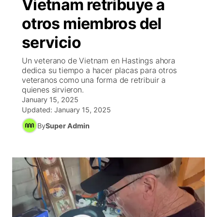
Vietnam retribuye a
EEUU
▼
Concursos
▼
otros miembros del
servicio
México
Tiroteos
Reglas de Concursos
Tu Canal
▼
Un veterano de Vietnam en Hastings ahora
Internacional
▼
Programcion
El Tiempo
▼
dedica su tiempo a hacer placas para otros
veteranos como una forma de retribuir a
Deportes
quienes sirvieron.
Conflicto Rusia Ucrania
Veo Telemundo
Cancelaciones
Contacto
January 15, 2025
Updated:
January 15, 2025
Telemundo Noticias
Region: Central
▼
By
Super Admin
Entretenimiento
Central
Inmigración
Este
Bienvenido al Fin de Semana