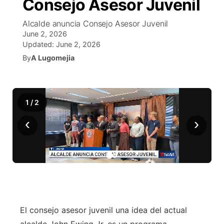
Consejo Asesor Juvenil
EEUU
▼
Concursos
▼
Alcalde anuncia Consejo Asesor Juvenil
June 2, 2026
México
Tiroteos
Reglas de Concursos
Tu Canal
▼
Updated:
June 2, 2026
By
A Lugomejia
Internacional
▼
Programcion
El Tiempo
▼
Deportes
Conflicto Rusia Ucrania
Veo Telemundo
Cancelaciones
Contacto
1
/
2
Telemundo Noticias
‹
›
Region: Central
▼
Entretenimiento
Central
Inmigración
Este
Bienvenido al Fin de Semana
El consejo asesor juvenil una idea del actual