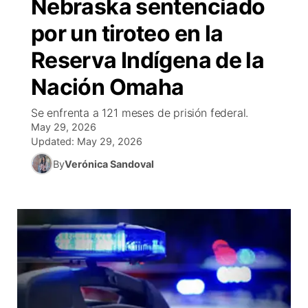
Nebraska sentenciado
EEUU
▼
Concursos
▼
por un tiroteo en la
Reserva Indígena de la
México
Tiroteos
Reglas de Concursos
Tu Canal
▼
Nación Omaha
Internacional
▼
Programcion
El Tiempo
▼
Se enfrenta a 121 meses de prisión federal.
Deportes
Conflicto Rusia Ucrania
May 29, 2026
Veo Telemundo
Cancelaciones
Contacto
Updated:
May 29, 2026
Telemundo Noticias
By
Verónica Sandoval
Region: Central
▼
Entretenimiento
Central
Inmigración
Este
Bienvenido al Fin de Semana