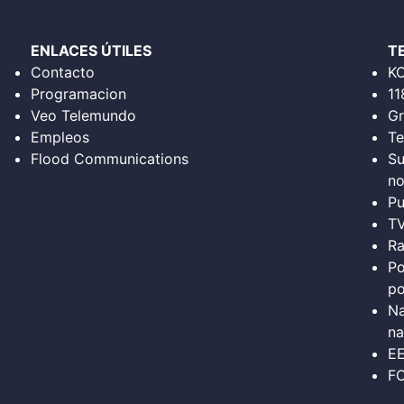
ENLACES ÚTILES
T
Contacto
K
Programacion
11
Veo Telemundo
Gr
Empleos
Te
Flood Communications
Su
no
Pu
T
Ra
Po
po
Na
na
E
FC