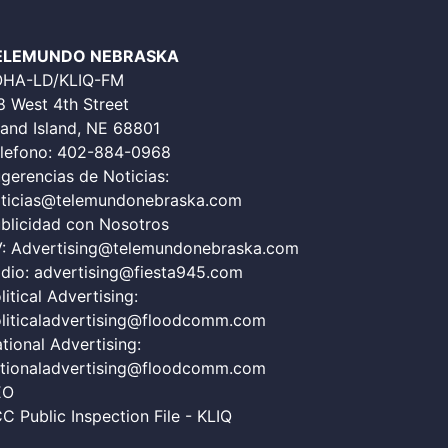
ELEMUNDO NEBRASKA
OHA-LD/KLIQ-FM
8 West 4th Street
and Island, NE 68801
lefono:
402-884-0968
gerencias de Noticias:
ticias@telemundonebraska.com
blicidad con Nosotros
V:
Advertising@telemundonebraska.com
dio:
advertising@fiesta945.com
litical Advertising:
liticaladvertising@floodcomm.com
tional Advertising:
tionaladvertising@floodcomm.com
EO
C Public Inspection File - KLIQ