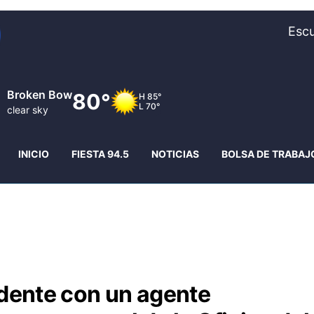
Escu
Mc Cook
85°
H
87°
L
72°
clear sky
INICIO
FIESTA 94.5
NOTICIAS
BOLSA DE TRABAJ
idente con un agente