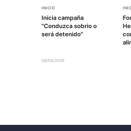
INICIO
INI
Inicia campaña
Fo
"Conduzca sobrio o
He
será detenido"
co
al
08/04/2026