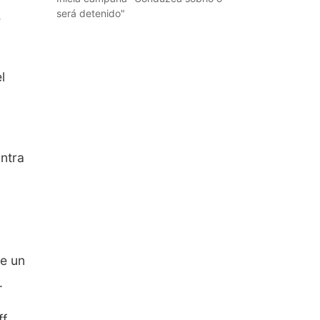
será detenido"
e
l
ntra
de un
.
ff