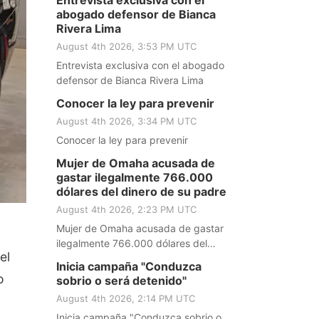
Entrevista exclusiva con el
tormentas severas de mayo
abogado defensor de Bianca
Rivera Lima
August 4th 2026, 3:53 PM UTC
Entrevista exclusiva con el abogado
defensor de Bianca Rivera Lima
Conocer la ley para prevenir
August 4th 2026, 3:34 PM UTC
Conocer la ley para prevenir
Mujer de Omaha acusada de
gastar ilegalmente 766.000
dólares del dinero de su padre
August 4th 2026, 2:23 PM UTC
Mujer de Omaha acusada de gastar
ilegalmente 766.000 dólares del
el
dinero de su padre
Inicia campaña "Conduzca
o
sobrio o será detenido"
August 4th 2026, 2:14 PM UTC
Inicia campaña "Conduzca sobrio o