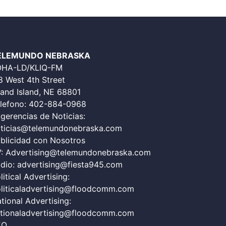
ELEMUNDO NEBRASKA
OHA-LD/KLIQ-FM
8 West 4th Street
and Island, NE 68801
lefono:
402-884-0968
gerencias de Noticias:
ticias@telemundonebraska.com
blicidad con Nosotros
V:
Advertising@telemundonebraska.com
dio:
advertising@fiesta945.com
litical Advertising:
liticaladvertising@floodcomm.com
tional Advertising:
tionaladvertising@floodcomm.com
EO