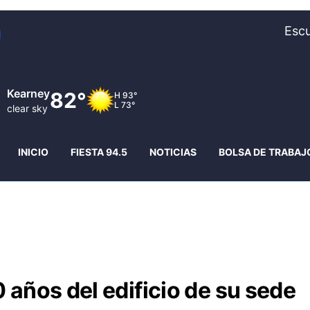
Escu
Kearney
82°
H
93°
L
73°
clear sky
INICIO
FIESTA 94.5
NOTICIAS
BOLSA DE TRABAJ
años del edificio de su sede