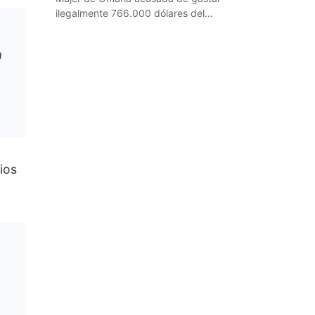
ilegalmente 766.000 dólares del
dinero de su padre
a
ios