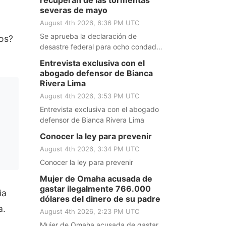
recuperan de las tormentas
severas de mayo
August 4th 2026, 6:36 PM UTC
Se aprueba la declaración de
ros?
desastre federal para ocho condados
de Nebraska que se recuperan de las
Entrevista exclusiva con el
tormentas severas de mayo
abogado defensor de Bianca
Rivera Lima
August 4th 2026, 3:53 PM UTC
Entrevista exclusiva con el abogado
defensor de Bianca Rivera Lima
Conocer la ley para prevenir
August 4th 2026, 3:34 PM UTC
Conocer la ley para prevenir
Mujer de Omaha acusada de
gastar ilegalmente 766.000
ia
dólares del dinero de su padre
a.
August 4th 2026, 2:23 PM UTC
Mujer de Omaha acusada de gastar