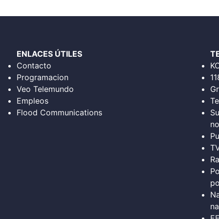
ENLACES ÚTILES
T
Contacto
K
Programacion
11
Veo Telemundo
Gr
Empleos
Te
Flood Communications
Su
no
Pu
T
Ra
Po
po
Na
na
E