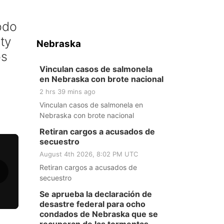
odo
ty
Nebraska
os
Vinculan casos de salmonela
en Nebraska con brote nacional
2 hrs 39 mins ago
Vinculan casos de salmonela en
Nebraska con brote nacional
Retiran cargos a acusados de
secuestro
August 4th 2026, 8:02 PM UTC
Retiran cargos a acusados de
secuestro
Se aprueba la declaración de
desastre federal para ocho
condados de Nebraska que se