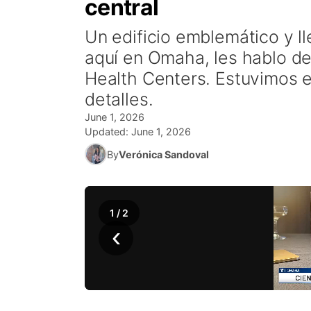
central
Un edificio emblemático y ll
aquí en Omaha, les hablo d
Health Centers. Estuvimos e
detalles.
June 1, 2026
Updated:
June 1, 2026
By
Verónica Sandoval
1
/
2
‹